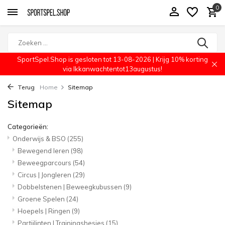
0
SportSpel.Shop is gesloten tot 13-08-2026 | Krijg 10% korting
via Ikkanwachtentot13augustus!
Terug
Home
Sitemap
Sitemap
Categorieën:
Onderwijs & BSO
(255)
Bewegend leren
(98)
Beweegparcours
(54)
Circus | Jongleren
(29)
Dobbelstenen | Beweegkubussen
(9)
Groene Spelen
(24)
Hoepels | Ringen
(9)
Partijlinten | Trainingshesjes
(15)