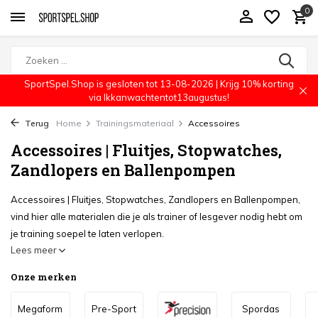
0
SportSpel.Shop is gesloten tot 13-08-2026 | Krijg 10% korting
via Ikkanwachtentot13augustus!
Terug
Home
Trainingsmateriaal
Accessoires
Accessoires | Fluitjes, Stopwatches,
Zandlopers en Ballenpompen
Accessoires | Fluitjes, Stopwatches, Zandlopers en Ballenpompen,
vind hier alle materialen die je als trainer of lesgever nodig hebt om
je training soepel te laten verlopen.
Lees meer
Onze merken
Megaform
Pre-Sport
Spordas