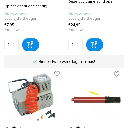
Deze duurzame zandloper...
Op zoek naar een handig...
Op voorraad
Op voorraad
Levertijd 1-2 dagen
Levertijd 1-2 dagen
€7,95
€24,95
Excl. btw
Excl. btw
 huis!
Gratis verzending boven €100,-
Megaform
Megaform