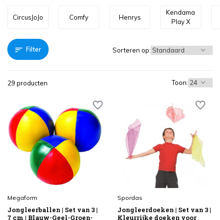
Kendama
CircusJoJo
Comfy
Henrys
Play X
Filter
Sorteren op:
Toon:
29 producten
Megaform
Spordas
Jongleerballen | Set van 3 |
Jongleerdoeken | Set van 3 |
7 cm | Blauw-Geel-Groen-
Kleurrijke doeken voor