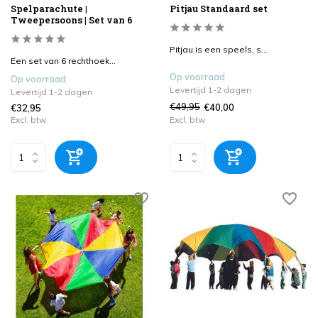
Spelparachute |
Pitjau Standaard set
Tweepersoons | Set van 6
Pitjau is een speels, s...
Een set van 6 rechthoek...
Op voorraad
Op voorraad
Levertijd 1-2 dagen
Levertijd 1-2 dagen
€49,95
€40,00
€32,95
Excl. btw
Excl. btw