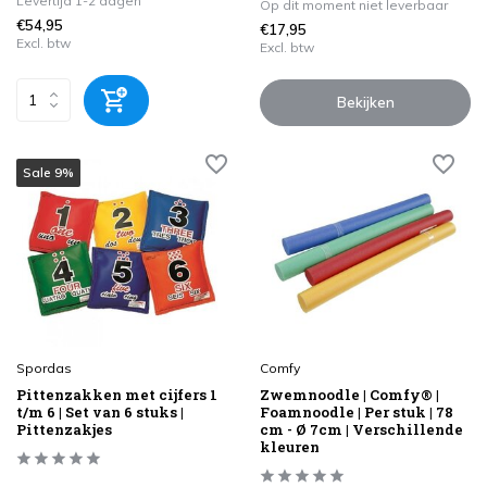
Levertijd 1-2 dagen
Op dit moment niet leverbaar
€54,95
€17,95
Excl. btw
Excl. btw
Bekijken
Sale 9%
Spordas
Comfy
Pittenzakken met cijfers 1
Zwemnoodle | Comfy® |
t/m 6 | Set van 6 stuks |
Foamnoodle | Per stuk | 78
Pittenzakjes
cm - Ø 7cm | Verschillende
kleuren