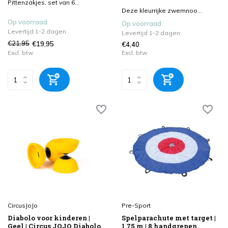
Pittenzakjes, set van 6...
Deze kleurrijke zwemnoo...
Op voorraad
Op voorraad
Levertijd 1-2 dagen
Levertijd 1-2 dagen
€21,95
€19,95
€4,40
Excl. btw
Excl. btw
CircusJoJo
Pre-Sport
Diabolo voor kinderen |
Spelparachute met target |
Geel | Circus JOJO Diabolo
1.75 m | 8 handgrepen