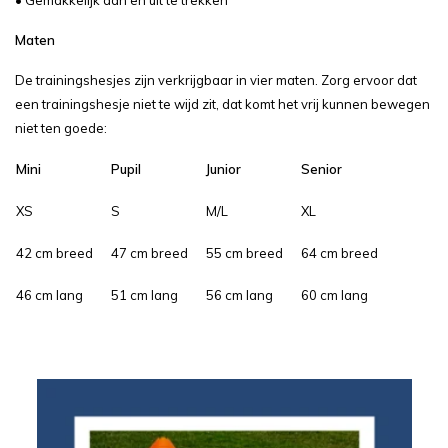
• Gemakkelijk aan en uit te trekken
Maten
De trainingshesjes zijn verkrijgbaar in vier maten. Zorg ervoor dat
een trainingshesje niet te wijd zit, dat komt het vrij kunnen bewegen
niet ten goede:
Mini
Pupil
Junior
Senior
XS
S
M/L
XL
42 cm breed
47 cm breed
55 cm breed
64 cm breed
46 cm lang
51 cm lang
56 cm lang
60 cm lang