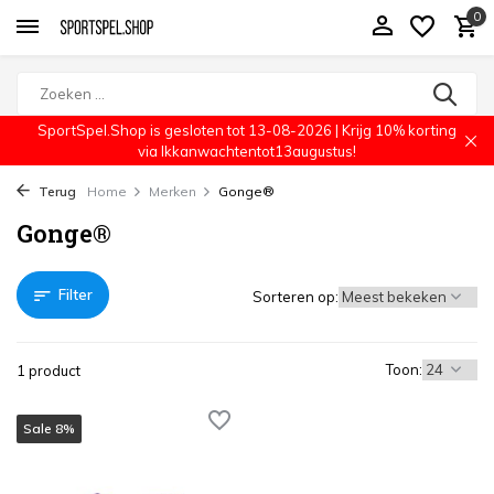
0
SportSpel.Shop is gesloten tot 13-08-2026 | Krijg 10% korting
via Ikkanwachtentot13augustus!
Terug
Home
Merken
Gonge®
Gonge®
Filter
Sorteren op:
Toon:
1 product
Sale 8%