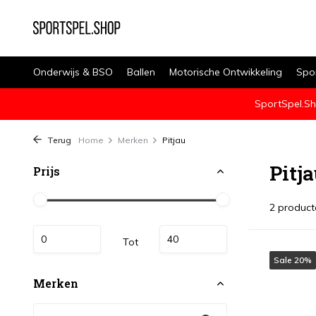
Onderwijs & BSO
Ballen
Motorische Ontwikkeling
Spo
SportSpel.Sh
Terug
Home
Merken
Pitjau
Pitj
Prijs
2 product
Tot
Sale 20%
Merken