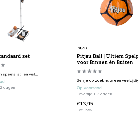
Pitjau
tandaard set
Pitjau Ball | Ultiem Spel
voor Binnen én Buiten
n speels, stil en veil...
Ben je op zoek naar een veelzijdig
aad
1-2 dagen
Op voorraad
Levertijd 1-2 dagen
€13,95
Excl. btw