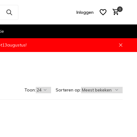
0
Inloggen
tie
ot13augustus!
Account aanmaken
Toon:
Sorteren op: