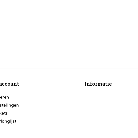
account
Informatie
reren
stellingen
ckets
rlanglijst