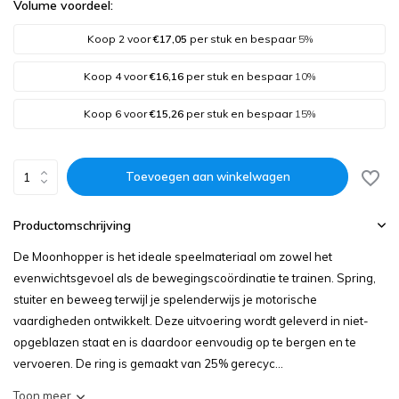
Volume voordeel:
Koop 2 voor
€17,05
per stuk en bespaar
5%
Koop 4 voor
€16,16
per stuk en bespaar
10%
Koop 6 voor
€15,26
per stuk en bespaar
15%
Toevoegen aan winkelwagen
Productomschrijving
De Moonhopper is het ideale speelmateriaal om zowel het
evenwichtsgevoel als de bewegingscoördinatie te trainen. Spring,
stuiter en beweeg terwijl je spelenderwijs je motorische
vaardigheden ontwikkelt. Deze uitvoering wordt geleverd in niet-
opgeblazen staat en is daardoor eenvoudig op te bergen en te
vervoeren. De ring is gemaakt van 25% gerecyc...
Toon meer