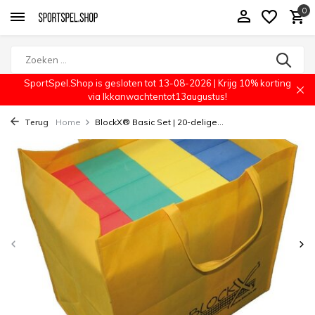
0
SportSpel.Shop is gesloten tot 13-08-2026 | Krijg 10% korting
via Ikkanwachtentot13augustus!
Terug
Home
BlockX® Basic Set | 20-delige...