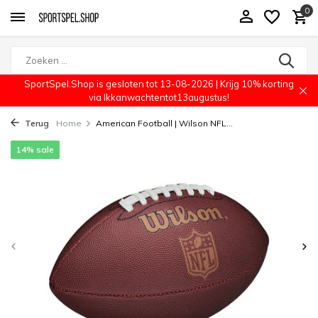
0
SportSpel.Shop is gesloten tot 13-08-2026 | Krijg 10% korting
via Ikkanwachtentot13augustus!
Terug
Home
American Football | Wilson NFL...
14% sale