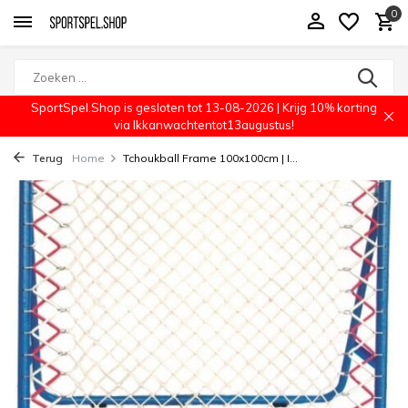
0
SportSpel.Shop is gesloten tot 13-08-2026 | Krijg 10% korting
via Ikkanwachtentot13augustus!
Terug
Home
Tchoukball Frame 100x100cm | I...