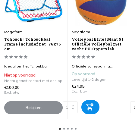
Megaform
Megaform
Tchouck | Tchouckbal
Volleybal Elite | Maat 5 |
Frame inclusief net | 76x76
Officiële volleybal met
cm
zacht PU-Oppervlak
Ideaal om het Tchoukbal...
Officiële volleybal ma...
Op voorraad
Niet op voorraad
Levertijd 1-2 dagen
Neem gerust contact met ons op
€24,95
€100,00
Excl. btw
Excl. btw
Bekijken