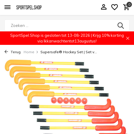
0
SportSpel.Shop is gesloten tot 13-08-2026 | Krijg 10% korting
via Ikkanwachtentot13augustus!
Terug
Home
Supersafe® Hockey Set | Set v...