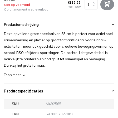
€149,95
Niet op voorraad
Excl. btw
Op dit moment niet leverbaar
Productomschrijving
Deze opvallend grote speelbal van 85 cm is perfect voor actief spel,
samenwerking en plezier op groot formaat! Ideaal voor Kinball-
activiteiten, maar ook geschikt voor creatieve bewegingsvormen op
school, BSO of tijdens sportdagen. De zachte, lichtgewicht bal is
makkelijk te hanteren en nodigt uit tot samenspel en beweging.
Dankzij het grote formaa...
Toon meer
Productspecificaties
SKU
M492565
EAN
5420057027082