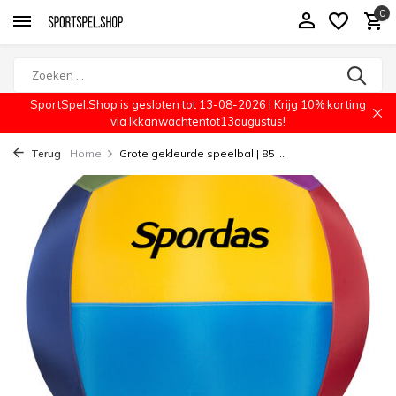
0
SportSpel.Shop is gesloten tot 13-08-2026 | Krijg 10% korting
via Ikkanwachtentot13augustus!
Terug
Home
Grote gekleurde speelbal | 85 ...