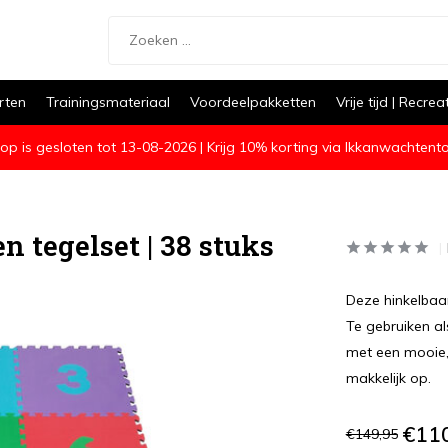
rten
Trainingsmateriaal
Voordeelpakketten
Vrije tijd | Recrea
op is gesloten tot 13-08-2026 | Krijg 10% korting via Ikkanwachtent
 tegelset | 38 stuks
Deze hinkelbaa
Te gebruiken a
met een mooie,
makkelijk op.
€11
€149,95