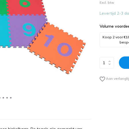
Excl. btw
Levertijd 2-3 d
Volume voordee
Koop 2 voor
€1
besp
Aan verlangli