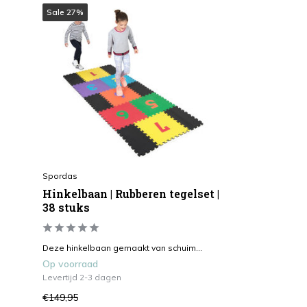
Sale 27%
Spordas
Hinkelbaan | Rubberen tegelset |
38 stuks
Deze hinkelbaan gemaakt van schuim...
Op voorraad
Levertijd 2-3 dagen
€149,95