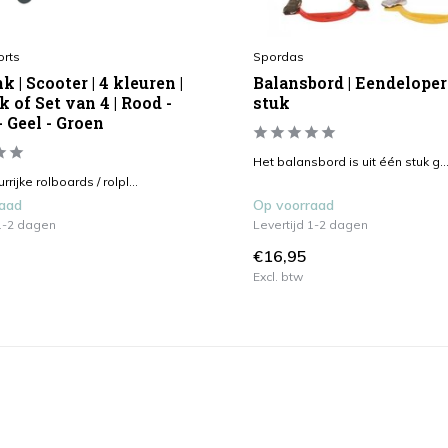
orts
Spordas
k | Scooter | 4 kleuren |
Balansbord | Eendeloper 
k of Set van 4 | Rood -
stuk
 Geel - Groen
Het balansbord is uit één stuk g..
rijke rolboards / rolpl...
raad
Op voorraad
 1-2 dagen
Levertijd 1-2 dagen
€16,95
Excl. btw