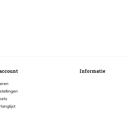
account
Informatie
reren
stellingen
ckets
rlanglijst