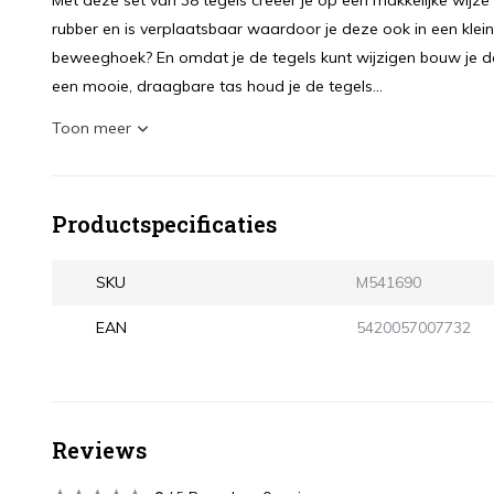
Met deze set van 38 tegels creëer je op een makkelijke wijze
rubber en is verplaatsbaar waardoor je deze ook in een kleine
beweeghoek? En omdat je de tegels kunt wijzigen bouw je d
een mooie, draagbare tas houd je de tegels...
Toon meer
Productspecificaties
SKU
M541690
EAN
5420057007732
Reviews