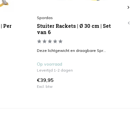
Spordas
Me
| Per
Stuiter Rackets | Ø 30 cm | Set
Pi
van 6
kl
.
Deze lichtgewicht en draagbare Spr...
Pit
Op voorraad
Ni
Levertijd 1-2 dagen
Op
€39,95
€1
Excl. btw
Exc