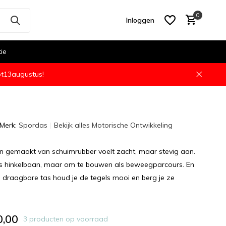
0
Inloggen
tie
ot13augustus!
Account aanmaken
Merk:
Spordas
Bekijk alles Motorische Ontwikkeling
n gemaakt van schuimrubber voelt zacht, maar stevig aan.
ls hinkelbaan, maar om te bouwen als beweegparcours. En
 draagbare tas houd je de tegels mooi en berg je ze
0,00
3 producten op voorraad