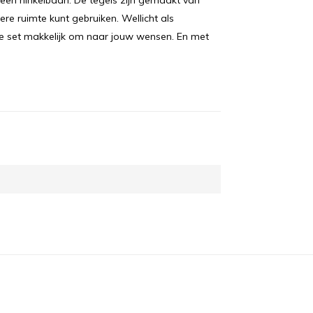
 een hinkelbaan. De tegels zijn gemaakt van
re ruimte kunt gebruiken. Wellicht als
e set makkelijk om naar jouw wensen. En met