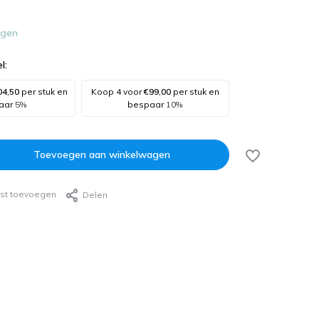
agen
l:
04,50
per stuk en
Koop 4 voor
€99,00
per stuk en
aar
5%
bespaar
10%
Toevoegen aan winkelwagen
jst toevoegen
Delen