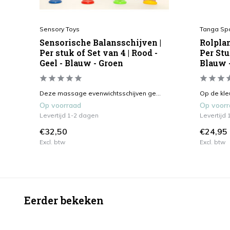
Sensory Toys
Tanga Sp
Sensorische Balansschijven |
Rolplan
Per stuk of Set van 4 | Rood -
Per Stu
Geel - Blauw - Groen
Blauw -
Deze massage evenwichtsschijven ge...
Op de kleur
Op voorraad
Op voor
Levertijd 1-2 dagen
Levertijd
€32,50
€24,95
Excl. btw
Excl. btw
Eerder bekeken