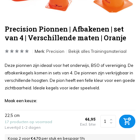
Precision Pionnen | Afbakenen | set
van 4 | Verschillende maten | Oranje
Merk:
Precision
Bekijk alles Trainingsmateriaal
Deze pionnen zijn ideaal voor het onderwijs, BSO of vereniging. De
afbakenkegels komen in sets van 4. De pionnen zijn verkrijgbaar in
verschillende hoogten. De pion heeft een felle kleur voor een goede
zichtbaarheid. Ideale kegels voor ieder speelveld.
Maak een keuze:
22,5 cm
€4,95
17 producten op voorraad
Excl. btw
Levertijd 1-2 dagen
Koop 2 voor
€4,70
per stuk en bespaar
5%